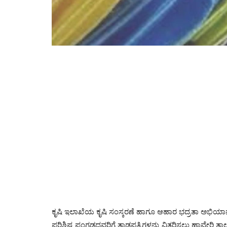
ಕೃಷಿ ಇಲಾಖೆಯ ಕೃಷಿ ಸಂಸ್ಕರಣೆ ಹಾಗೂ ಆಹಾರ ಭದ್ರತಾ ಅಭಿಯಾನ
ಪರಿಶಿಷ್ಟ ಪಂಗಡದವರಿಗೆ ತಾಡಪತ್ರಿಗಳನ್ನು ವಿತರಿಸಲು ಹಾವೇರಿ ತಾ