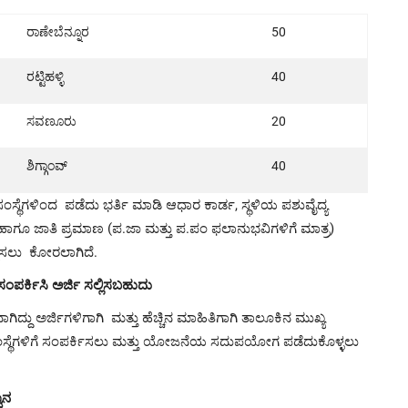
ರಾಣೇಬೆನ್ನೂರ
50
ರಟ್ಟಿಹಳ್ಳಿ
40
ಸವಣೂರು
20
ಶಿಗ್ಗಾಂವ್
40
ಂಸ್ಥೆಗಳಿಂ
ದ ಪಡೆ
ದು ಭರ್ತಿ ಮಾಡಿ ಆಧಾರ ಕಾರ್ಡ, ಸ್ಥಳಿಯ ಪಶುವೈದ್ಯ
 ಹಾಗೂ ಜಾತಿ ಪ್ರಮಾಣ (ಪ.ಜಾ ಮತ್ತು ಪ.ಪಂ ಫಲಾನುಭವಿಗಳಿಗೆ ಮಾತ್ರ)
ಲಿಸಲು
ಕೋರಲಾಗಿದೆ.
ಂಪರ್ಕಿಸಿ ಅರ್ಜಿ ಸಲ್ಲಿಸಬಹುದು
ದ್ದು ಅರ್ಜಿಗಳಿಗಾಗಿ ಮತ್ತು ಹೆಚ್ಚಿನ ಮಾಹಿತಿಗಾಗಿ ತಾಲೂಕಿನ ಮುಖ್ಯ
ಸಂಸ್ಥೆಗಳಿಗೆ ಸಂಪರ್ಕಿಸಲು ಮತ್ತು ಯೋಜನೆಯ ಸದುಪಯೋಗ ಪಡೆದುಕೊಳ್ಳಲು
ಾನ