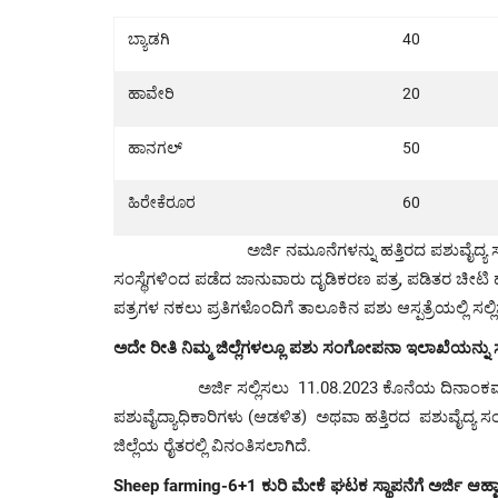
ಬ್ಯಾಡಗಿ
40
ಹಾವೇರಿ
20
ಹಾನಗಲ್
50
ಹಿರೇಕೆರೂರ
60
ಅರ್ಜಿ ನಮೂನೆಗಳನ್ನು ಹತ್ತಿರದ ಪಶುವೈದ್ಯ ಸ
ಸಂಸ್ಥೆಗಳಿಂದ ಪಡೆದ ಜಾನುವಾರು ದೃಡಿಕರಣ ಪತ್ರ, ಪಡಿತರ ಚೀಟಿ
ಪತ್ರ
ಗಳ ನಕಲು ಪ್ರತಿಗಳೊಂದಿಗೆ ತಾಲೂಕಿನ ಪಶು
ಆಸ್ಪತ್ರೆಯಲ್ಲಿ
ಸಲ್
ಅದೇ ರೀತಿ ನಿಮ್ಮ ಜಿಲ್ಲೆಗಳಲ್ಲೂ ಪಶು ಸಂಗೋಪನಾ ಇಲಾಖೆಯನ್ನು ಸ
ಅರ್ಜಿ ಸಲ್ಲಿಸಲು
11.08.2023
ಕೊನೆಯ ದಿನಾಂಕವಾಗಿ
ಪಶುವೈದ್ಯಾಧಿಕಾರಿಗಳು (ಆಡಳಿತ) ಅಥವಾ ಹತ್ತಿರದ ಪಶುವೈದ್ಯ 
ಜಿಲ್ಲೆಯ ರೈತರಲ್ಲಿ ವಿನಂತಿಸಲಾಗಿದೆ
.
Sheep farming-6+1 ಕುರಿ ಮೇಕೆ ಘಟಕ ಸ್ಥಾಪನೆಗೆ ಅರ್ಜಿ ಆಹ್ವ