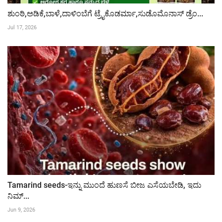
ಶುಂಠಿ,ಅಡಿಕೆ,ಬಾಳೆ,ದಾಳಿಂಬೆಗೆ ಟ್ರೈಕೊಡರ್ಮಾ,ಸುಡೊಮೊನಾಸ್ ಡ್ರೆಂ...
Jul 17, 2026
Tamarind seeds-ಇನ್ನು ಮುಂದೆ ಹುಣಸೆ ಬೀಜ ಎಸೆಯಬೇಡಿ, ಇದು
ನಿಮ್...
Jun 9, 2026