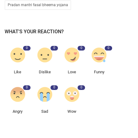
Pradan mantri fasal bheema yojana
WHAT'S YOUR REACTION?
0
0
0
0
Like
Dislike
Love
Funny
0
0
0
Angry
Sad
Wow