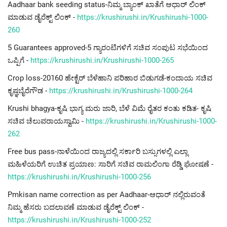
Aadhaar bank seeding status-ನಿಮ್ಮ ಬ್ಯಾಂಕ್ ಖಾತೆಗೆ ಆಧಾರ್ ಲಿಂಕ್
ಮಾಡುವ ಡೈರೆಕ್ಟ್ ಲಿಂಕ್ -
https://krushirushi.in/Krushirushi-1000-
260
5 Guarantees approved-5 ಗ್ಯಾರಂಟಿಗಳಿಗೆ ಸಚಿವ ಸಂಪುಟ ಸಭೆಯಿಂದ
ಒಪ್ಪಿಗೆ -
https://krushirushi.in/Krushirushi-1000-265
Crop loss-20160 ಹೇಕ್ಟೆರ್ ಬೆಳೆಹಾನಿ ಪರಿಹಾರ ಬಿಡುಗಡೆ-ಕಂದಾಯ ಸಚಿವ
ಕೃಷ್ಞಬೈರೆಗೌಡ -
https://krushirushi.in/Krushirushi-1000-264
Krushi bhagya-ಕೃಷಿ ಭಾಗ್ಯ ಮರು ಜಾರಿ, ಬೆಳೆ ವಿಮೆ ರೈತರ ಕಂತು ಕಡಿತ- ಕೃಷಿ
ಸಚಿವ ಚೆಲುವರಾಯಸ್ವಾಮಿ -
https://krushirushi.in/Krushirushi-1000-
262
Free bus pass-ನಾಳೆಯಿಂದ ರಾಜ್ಯದಲ್ಲಿ ಸರ್ಕಾರಿ ಬಸ್ಸುಗಳಲ್ಲಿ ಎಲ್ಲಾ
ಮಹಿಳೆಯರಿಗೆ ಉಚಿತ ಪ್ರಯಾಣ: ಸಾರಿಗೆ ಸಚಿವ ರಾಮಲಿಂಗಾ ರೆಡ್ಡಿ ಘೋಷಣೆ -
https://krushirushi.in/Krushirushi-1000-256
Pmkisan name correction as per Aadhaar-ಆಧಾರ್ ನಲ್ಲಿರುವಂತೆ
ನಿಮ್ಮ ಹೆಸರು ಬದಲಾವಣೆ ಮಾಡುವ ಡೈರೆಕ್ಟ್ ಲಿಂಕ್ -
https://krushirushi.in/Krushirushi-1000-252