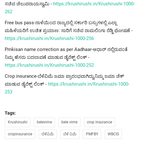
ಸಚಿವ ಚೆಲುವರಾಯಸ್ವಾಮಿ -
https://krushirushi.in/Krushirushi-1000-
262
Free bus pass-ನಾಳೆಯಿಂದ ರಾಜ್ಯದಲ್ಲಿ ಸರ್ಕಾರಿ ಬಸ್ಸುಗಳಲ್ಲಿ ಎಲ್ಲಾ
ಮಹಿಳೆಯರಿಗೆ ಉಚಿತ ಪ್ರಯಾಣ: ಸಾರಿಗೆ ಸಚಿವ ರಾಮಲಿಂಗಾ ರೆಡ್ಡಿ ಘೋಷಣೆ -
https://krushirushi.in/Krushirushi-1000-256
Pmkisan name correction as per Aadhaar-ಆಧಾರ್ ನಲ್ಲಿರುವಂತೆ
ನಿಮ್ಮ ಹೆಸರು ಬದಲಾವಣೆ ಮಾಡುವ ಡೈರೆಕ್ಟ್ ಲಿಂಕ್ -
https://krushirushi.in/Krushirushi-1000-252
Crop insurance-ಬೆಳೆವಿಮೆ ಜಮಾ ಪ್ರಾರಂಭವಾಗಿದ್ದು,ನಿಮ್ಮ ಜಮಾ ಚೆಕ್
ಮಾಡುವ ಡೈರೆಕ್ಟ್ ಲಿಂಕ್ -
https://krushirushi.in/Krushirushi-1000-
253
Tags:
Krushirushi
belevime
bele vime
crop insurance
cropinsurance
ಬೆಳೆವಿಮೆ
ಬೆಳೆ ವಿಮೆ
PMFBY
WBCIS