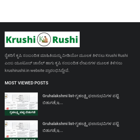
ರೈತರಿಗೆ ಕೃಷಿ ಸಂಬಂದಿತ ಮಾಹಿತಿಯನ್ನು ವೀಡಿಯೋ ಮೂಲಕ ತಿಳಿಸಲು Krushi Rushi
ಎಂಬ ಯೂಟೂಬ್ ಚಾನೆಲ್ ಹಾಗು ಕೃಷಿ ಸಂಬಂದಿತ ಲೇಖನಗಳ ಮೂಲಕ ತಿಳಿಸಲು
krushirushii.in website ಪ್ರಾರಂಭಿಸಿದ್ದೇವೆ.
MOST VIEWED POSTS
Gruhalakshmi list-ಗೃಹಲಕ್ಷ್ಮಿ ಫಲಾನುಭವಿಗಳ ಪಟ್ಟಿ
ಬಿಡುಗಡೆ,ಇ...
Gruhalakshmi list-ಗೃಹಲಕ್ಷ್ಮಿ ಫಲಾನುಭವಿಗಳ ಪಟ್ಟಿ
ಬಿಡುಗಡೆ,ಇ...