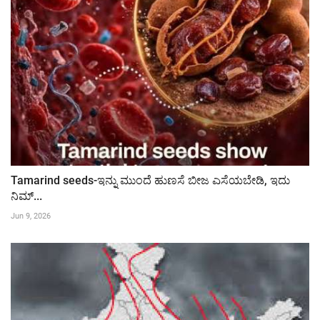
Tamarind seeds-ಇನ್ನು ಮುಂದೆ ಹುಣಸೆ ಬೀಜ ಎಸೆಯಬೇಡಿ, ಇದು
ನಿಮ್...
Jun 9, 2026