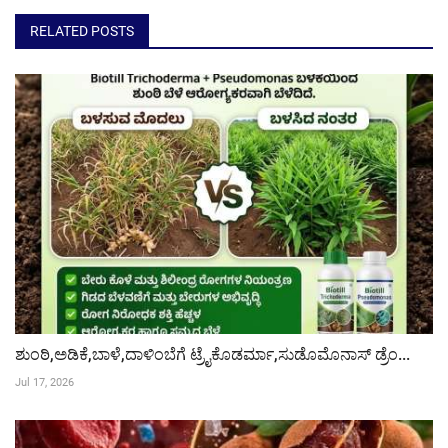
RELATED POSTS
ಶುಂಠಿ,ಅಡಿಕೆ,ಬಾಳೆ,ದಾಳಿಂಬೆಗೆ ಟ್ರೈಕೊಡರ್ಮಾ,ಸುಡೊಮೊನಾಸ್ ಡ್ರೆಂ...
Jul 17, 2026