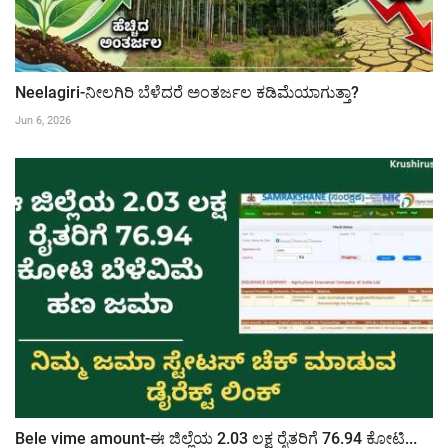
Neelagiri-ನೀಲಗಿರಿ ಬೆಳೆದರೆ ಅಂತರ್ಜಲ ಕಡಿಮೆಯಾಗುತ್ತಾ?
Jun 6, 2026
Bele vime amount-ಈ ಜಿಲ್ಲೆಯ 2.03 ಲಕ್ಷ ರೈತರಿಗೆ 76.94 ಕೋಟಿ...