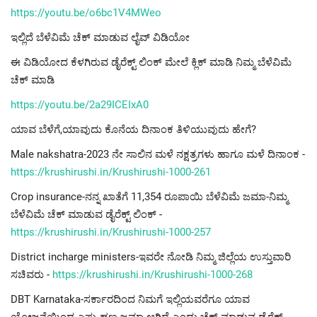
https://youtu.be/o6bc1V4MWeo
ಇಲ್ಲಿದೆ ಬೆಳೆವಿಮೆ ಚೆಕ್ ಮಾಡುವ ಲೈವ್ ವಿಡಿಯೋ
ಈ ವಿಡಿಯೋದ ಕೆಳಗಿರುವ ಡೈರೆಕ್ಟ್ ಲಿಂಕ್ ಮೇಲೆ ಕ್ಲಿಕ್ ಮಾಡಿ ನಿಮ್ಮ ಬೆಳೆವಿಮೆ
ಚೆಕ್ ಮಾಡಿ
https://youtu.be/2a29ICEIxA0
ಯಾವ ಬೆಳೆಗೆ,ಯಾವುದು ಕೊನೆಯ ದಿನಾಂಕ ತಿಳಿಯುವುದು ಹೇಗೆ?
Male nakshatra-2023 ನೇ ಸಾಲಿನ ಮಳೆ ನಕ್ಷತ್ರಗಳು ಹಾಗೂ ಮಳೆ ದಿನಾಂಕ -
https://krushirushi.in/Krushirushi-1000-261
Crop insurance-ನನ್ನ ಖಾತೆಗೆ 11,354 ರೂಪಾಯಿ ಬೆಳೆವಿಮೆ ಜಮಾ-ನಿಮ್ಮ
ಬೆಳೆವಿಮೆ ಚೆಕ್ ಮಾಡುವ ಡೈರೆಕ್ಟ್ ಲಿಂಕ್ -
https://krushirushi.in/Krushirushi-1000-257
District incharge ministers-ಇವರೇ ನೋಡಿ ನಿಮ್ಮ ಜಿಲ್ಲೆಯ ಉಸ್ತುವಾರಿ
ಸಚಿವರು -
https://krushirushi.in/Krushirushi-1000-268
DBT Karnataka-ಸರ್ಕಾರದಿಂದ ನಿಮಗೆ ಇಲ್ಲಿಯವರೆಗೂ ಯಾವ
ಯೋಜನೆಯಿಂದ ಎಷ್ಟು ಹಣ ಜಮಾ ಆಗಿದೆ ಎಂದು ಚೆಕ್ ಮಾಡುವ ಡೈರೆಕ್ಟ್