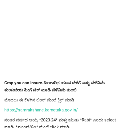
Crop you can insure-ಹಿಂಗಾರಿನ ಯಾವ ಬೆಳೆಗೆ ಎಷ್ಟು ಬೆಳೆವಿಮೆ
ತುಂಬಬೇಕು ಹೀಗೆ ಚೆಕ್ ಮಾಡಿ ಬೆಳೆವಿಮೆ ತುಂಬಿ
ಮೊದಲು ಈ ಕೆಳಗಿನ ಲಿಂಕ್ ಮೇಲೆ ಕ್ಲಿಕ್ ಮಾಡಿ
https://samrakshane.karnataka.gov.in/
ನಂತರ ವರ್ಷದ ಆಯ್ಕೆ *2023-24* ಮತ್ತು ಋುತು *Rabi* ಎಂದು select
ಮಾಡಿ, *ಮುಂದೆ/Go* ಮೇಲೆ click ಮಾಡಿ