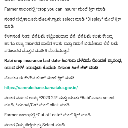
Farmer ಕಾಲಂನಲ್ಲಿ *crop you can insure* ಮೇಲೆ ಕ್ಲಿಕ್ ಮಾಡಿ
ನಂತರ ಜಿಲ್ಲೆ,ತಾಲೂಕು,ಹೊಬಳಿ,ಗ್ರಾಮ select ಮಾಡಿ *Display* ಮೇಲೆ ಕ್ಲಿಕ್
ಮಾಡಿ
ಕೆಳಗಿನಂತೆ ನೀವು ಬೆಳೆವಿಮೆ ಕಟ್ಟಬಹುದಾದ ಬೆಳೆ, ಬೆಳೆವಿಮೆ ಕಂತು,ಕೆೇಂದ್ರ
ಹಾಗೂ ರಾಜ್ಯ ಸರ್ಕಾರದ ಪಾಲಿನ ಕಂತು ಮತ್ತು ನಿಮಗೆ ಬರಬೇಕಾದ ಬೆಳೆ ವಿಮೆ
ಪರಿಹಾರದ ಮೊತ್ತದ ಮಾಹಿತಿ ದೊರೆಯುತ್ತದೆ
Rabi crop insurance last date-ಹಿಂಗಾರು ಬೆಳೆವಿಮೆ ನೊಂದಣೆ ಪ್ರಾರಂಭ,
ಯಾವ ಬೆಳೆಗೆ ಯಾವುದು ಕೊನೆಯ ದಿನಾಂಕ ಹೀಗೆ ಚೆಕ್ ಮಾಡಿ
ಮೊದಲು ಈ ಕೆಳಗಿನ ಲಿಂಕ್ ಮೇಲೆ ಕ್ಲಿಕ್ ಮಾಡಿ
https://samrakshane.karnataka.gov.in/
ನಂತರ ವರ್ಷದ ಆಯ್ಕೆ *2023-24* ಮತ್ತು ಋುತು *Rabi"ಎಂದು select
ಮಾಡಿ, *ಮುಂದೆ/Go* ಮೇಲೆ click ಮಾಡಿ
Farmer ಕಾಲಂನಲ್ಲಿ *Cut off date* ಮೇಲೆ ಕ್ಲಿಕ್ ಮಾಡಿ
ನಂತರ ನಿಮ್ಮ ಜಿಲ್ಲೆಯನ್ನು Select ಮಾಡಿ