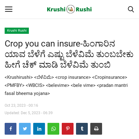
Krushi Rushi
Crop you can insure-ಹಿಂಗಾರಿನ
Home
ಯಾವ ಬೆಳೆಗೆ ಎಷ್ಟು ಬೆಳೆವಿಮೆ ತುಂಬಬೇಕು
Finance
ಹೀಗೆ ಚೆಕ್ ಮಾಡಿ ಬೆಳೆವಿಮೆ ತುಂಬಿ
Contact
<Krushirushi> <ಬೆಳೆವಿಮೆ> <crop insurance> <Cropinsurance>
<PMFBY> <WBCIS> <belevime> <bele vime> <pradan mantri
ರೈತರ ಯಶೋಗಾಥೆಗಳು
fasal bheema yojana>
Krushi Rushi
Oct 23, 2023 - 00:16
Updated: Dec 5, 2023 - 06:39
ಮುಂದಿನ 5 ದಿನಗಳ ಮಳೆ ಮಾಹಿತಿ
Gallery