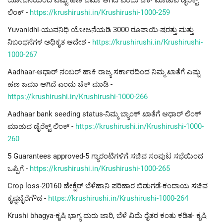
ಲಿಂಕ್ -
https://krushirushi.in/Krushirushi-1000-259
Yuvanidhi-ಯುವನಿಧಿ ಯೋಜನೆಯಡಿ 3000 ರೂಪಾಯಿ-ಷರತ್ತು ಮತ್ತು
ನಿಬಂಧನೆಗಳ ಅಧಿಕೃತ ಆದೇಶ -
https://krushirushi.in/Krushirushi-
1000-267
Aadhaar-ಆಧಾರ್ ನಂಬರ್ ಹಾಕಿ ರಾಜ್ಯ ಸರ್ಕಾರದಿಂದ ನಿಮ್ಮ ಖಾತೆಗೆ ಎಷ್ಟು
ಹಣ ಜಮಾ ಆಗಿದೆ ಎಂದು ಚೆಕ್ ಮಾಡಿ -
https://krushirushi.in/Krushirushi-1000-266
Aadhaar bank seeding status-ನಿಮ್ಮ ಬ್ಯಾಂಕ್ ಖಾತೆಗೆ ಆಧಾರ್ ಲಿಂಕ್
ಮಾಡುವ ಡೈರೆಕ್ಟ್ ಲಿಂಕ್ -
https://krushirushi.in/Krushirushi-1000-
260
5 Guarantees approved-5 ಗ್ಯಾರಂಟಿಗಳಿಗೆ ಸಚಿವ ಸಂಪುಟ ಸಭೆಯಿಂದ
ಒಪ್ಪಿಗೆ -
https://krushirushi.in/Krushirushi-1000-265
Crop loss-20160 ಹೇಕ್ಟೆರ್ ಬೆಳೆಹಾನಿ ಪರಿಹಾರ ಬಿಡುಗಡೆ-ಕಂದಾಯ ಸಚಿವ
ಕೃಷ್ಞಬೈರೆಗೌಡ -
https://krushirushi.in/Krushirushi-1000-264
Krushi bhagya-ಕೃಷಿ ಭಾಗ್ಯ ಮರು ಜಾರಿ, ಬೆಳೆ ವಿಮೆ ರೈತರ ಕಂತು ಕಡಿತ- ಕೃಷಿ