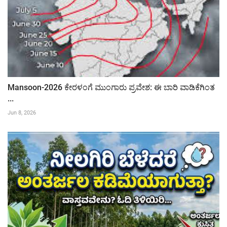
Mansoon-2026 ಕೇರಳಂಗೆ ಮುಂಗಾರು ಪ್ರವೇಶ: ಈ ಬಾರಿ ವಾಡಿಕೆಗಿಂತ
...
Jun 8, 2026