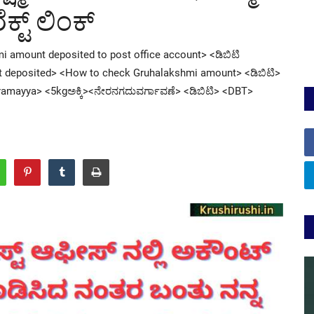
್ಟ್ ಲಿಂಕ್
 amount deposited to post office account> <ಡಿಬಿಟಿ
t deposited> <How to check Gruhalakshmi amount> <ಡಿಬಿಟಿ>
daramayya> <5kgಅಕ್ಕಿ><ನೇರನಗದುವರ್ಗಾವಣೆ> <ಡಿಬಿಟಿ> <DBT>