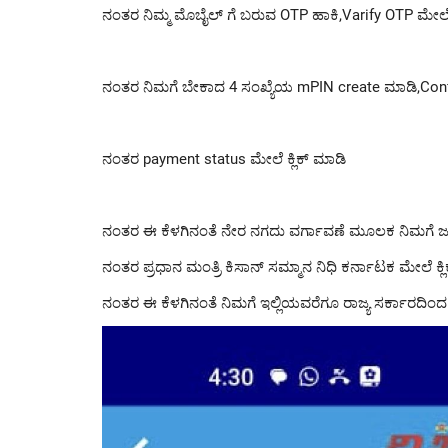
ನಂತರ ನಿಮ್ಮ ಮೊಬೈಲ್ ಗೆ ಬರುವ OTP ಹಾಕಿ,Varify OTP ಮೇಲೆ ಕ
ನಂತರ ನಿಮಗೆ ಬೇಕಾದ 4 ಸಂಖ್ಯೆಯ mPIN create ಮಾಡಿ,Confi
ನಂತರ payment status ಮೇಲೆ ಕ್ಲಿಕ್ ಮಾಡಿ
ನಂತರ ಈ ಕೆಳಗಿನಂತೆ ನೇರ ನಗದು ವರ್ಗಾವಣೆ ಮೂಲಕ ನಿಮಗೆ
ನಂತರ ಪ್ರಧಾನ ಮಂತ್ರಿ ಕಿಸಾನ್ ಸಮ್ಮಾನ ನಿಧಿ ಕರ್ನಾಟಕ ಮೇಲೆ ಕ್ಲ
ನಂತರ ಈ ಕೆಳಗಿನಂತೆ ನಿಮಗೆ ಇಲ್ಲಿಯವರೆಗೂ ರಾಜ್ಯ ಸರ್ಕಾರದಿಂ