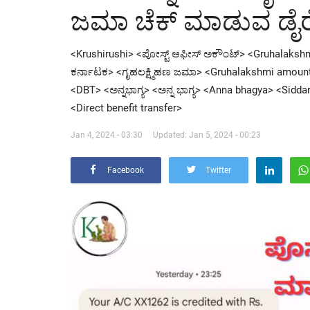
ಜಮಾ ಚೆಕ್ ಮಾಡುವ ಡೈರೆಕ
<Krushirushi> <ಪೋಸ್ಟ್ ಆಫೀಸ್ ಅಕೌಂಟ್> <Gruhalakshmi
ಕರ್ನಾಟಕ> <ಗೃಹಲಕ್ಷ್ಮಿಹಣ ಜಮಾ> <Gruhalakshmi amoun
<DBT> <ಅನ್ನಭಾಗ್ಯ> <ಅನ್ನ ಭಾಗ್ಯ> <Anna bhagya> <Sid
<Direct benefit transfer>
Jan 4, 2024 - 03:30
Updated: Jan 5, 2024 - 00:23
Facebook
Twitter