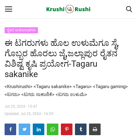
ರೈತರ ಯಶೋಗಾಥೆಗಳು
ಈ ಟಗರುಗಳು ಹೊಲ ಉಳುಮೆಗೂ ಸೈ,
Home
ಗೊಬ್ಬರ ಹೊರಲು ಜೈ,ಜಲ್ಲಾಪುರ ರೈತನ
Finance
ವಿಶಿಷ್ಟ ಕೃಷಿ ಪ್ರಯೋಗ-Tagaru
sakanike
Contact
<Krushirushi> <Tagaru sakanike> <Tagaru> <Tagaru gaming>
ರೈತರ ಯಶೋಗಾಥೆಗಳು
<ಟಗರು> <ಟಗರು ಸಾಕಾಣಿಕೆ> <ಟಗರು ಉಳುಮೆ>
Krushi Rushi
Jul 25, 2024 - 15:47
Updated: Jul 25, 2024 - 16:29
ಮುಂದಿನ 5 ದಿನಗಳ ಮಳೆ ಮಾಹಿತಿ
Gallery