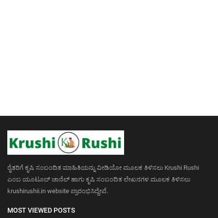
ರೈತರಿಗೆ ಕೃಷಿ ಸಂಬಂದಿತ ಮಾಹಿತಿಯನ್ನು ವೀಡಿಯೋ ಮೂಲಕ ತಿಳಿಸಲು Krushi Rushi
ಎಂಬ ಯೂಟೂಬ್ ಚಾನೆಲ್ ಹಾಗು ಕೃಷಿ ಸಂಬಂದಿತ ಲೇಖನಗಳ ಮೂಲಕ ತಿಳಿಸಲು
krushirushii.in website ಪ್ರಾರಂಭಿಸಿದ್ದೇವೆ.
MOST VIEWED POSTS