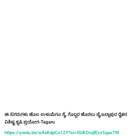
ಈ ಟಗರುಗಳು ಹೊಲ ಉಳುಮೆಗೂ ಸೈ, ಗೊಬ್ಬರ ಹೊರಲು ಜೈ,ಜಲ್ಲಾಪುರ ರೈತನ
ವಿಶಿಷ್ಟ ಕೃಷಿ ಪ್ರಯೋಗ-Tagaru
https://youtu.be/w4aKdpCs12Y?si=SUKOvqfEzz5qax7W