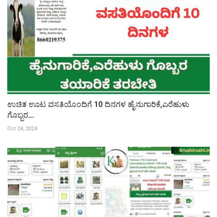
ಉಚಿತ ಊಟ ವಸತಿಯೊಂದಿಗೆ 10 ದಿನಗಳ ಹೈನುಗಾರಿಕೆ,ಎರೆಹುಳು
ಗೊಬ್ಬರ...
Oct 24, 2024