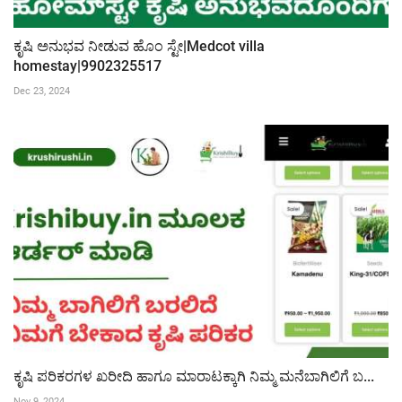
ಕೃಷಿ ಅನುಭವ ನೀಡುವ ಹೊಂ ಸ್ಟೇ|Medcot villa
homestay|9902325517
Dec 23, 2024
ಕೃಷಿ ಪರಿಕರಗಳ ಖರೀದಿ ಹಾಗೂ ಮಾರಾಟಕ್ಕಾಗಿ ನಿಮ್ಮ ಮನೆಬಾಗಿಲಿಗೆ ಬ...
Nov 9, 2024