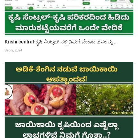
Krishi central-ಕೃಷಿ ಸೆಂಟ್ರಲ್ ನಲ್ಲಿ ನಿಮಗೆ ಬೇಕಾದ ಫಸಲನ್ನು ...
Sep 2, 2024