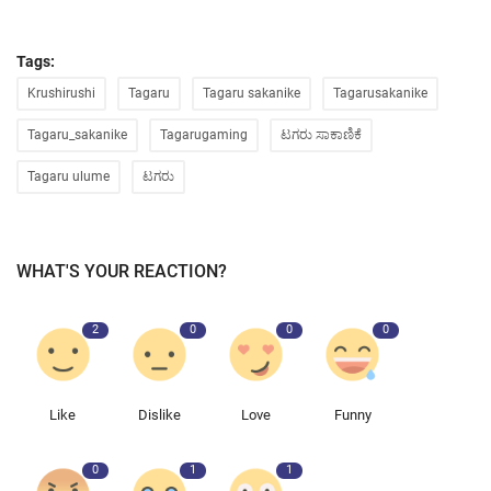
Tags:
Krushirushi
Tagaru
Tagaru sakanike
Tagarusakanike
Tagaru_sakanike
Tagarugaming
ಟಗರು ಸಾಕಾಣಿಕೆ
Tagaru ulume
ಟಗರು
WHAT'S YOUR REACTION?
2
0
0
0
Like
Dislike
Love
Funny
0
1
1