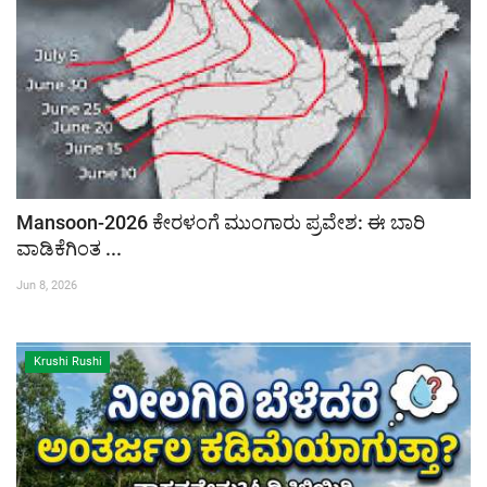
Mansoon-2026 ಕೇರಳಂಗೆ ಮುಂಗಾರು ಪ್ರವೇಶ: ಈ ಬಾರಿ
ವಾಡಿಕೆಗಿಂತ ...
Jun 8, 2026
Krushi Rushi