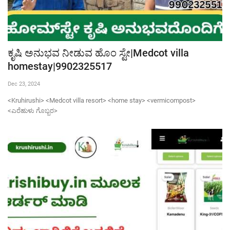
ಕೃಷಿ ಅನುಭವ ನೀಡುವ ಹೊಂ ಸ್ಟೇ|Medcot villa
homestay|9902325517
Dec 23, 2024
<Kruhirushi> <Medcot villa resort> <home stay> <vermicompost>
<ಎರೆಹುಳು ಗೊಬ್ಬರ>