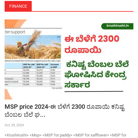
FINANCE
Pmkisan 19th instalment date-ಗಣರಾಜ್ಯೊತ್ಸವದ ದಿನ ರೈತರಿಗೆ ಸಿಹಿಸುದ್ದಿ ಕೊಟ್ಟ ಕೇಂದ್ರ ಸರ್ಕಾರ,ಪಿಎಂ ಕಿಸಾನ್ 19ನೇ ಕಂತು ಬಿಡುಗಡೆ ದಿನಾಂಕ ಪ್ರಕಟ
Mobile canteen vehicle subsidy-ತಿಂಗಳಿಗೆ ಲಕ್ಷ ಲಕ್ಷ ದುಡಿಯುವ ಮೊಬೈಲ್ ಕ್ಯಾಂಟೀನ್ ವಾಹನ ಖರೀದಿಗೆ 5 ಲಕ್ಷ ಸಹಾಯಧನ
Gruhalakshmi 16th instalment-ಗೃಹಲಕ್ಷ್ಮಿ 16ನೇ ಕಂತಿನ ಹಣ ಜಮಾ, ನಿಮ್ಮ ಸ್ಟೇಟಸ್ ಚೆಕ್ ಮಾಡುವ ಡೈರೆಕ್ಟ್ ಲಿಂಕ್
Bele sala manna list-ಕರ್ನಾಟಕದಲ್ಲಿ ಇಲ್ಲಿಯವರೆಗೂ ಯಾರಿಗೆಲ್ಲಾ ಎಷ್ಟು ಸಾಲ ಮನ್ನಾ ಆಗಿದೆ ಹೀಗೆ ಚೆಕ್ ಮಾಡಿ
Agriculture infrastructure fund-ಈ ಯೋಜನೆಯಡಿ ಸಿಗಲಿದೆ ನಿಮ್ಮ ಸಾಲದ ಮೇಲೆ 3% ಬಡ್ಡಿ ಮನ್ನಾ,ಅರ್ಜಿ ಸಲ್ಲಿಸುವ ಡೈರೆಕ್ಟ್ ಲಿಂಕ್
Bele vime-ಈ ಜಿಲ್ಲೆಯ 2.03 ಲಕ್ಷ ರೈತರಿಗೆ 76.94 ಕೋಟಿ ಬೆಳೆವಿಮೆ ಹಣ ಜಮಾ, ನಿಮ್ಮ ಜಮಾ ಸ್ಟೇಟಸ್ ಚೆಕ್ ಮಾಡುವ ಡೈರೆಕ್ಟ್ ಲಿಂಕ್
FID-ಸರ್ಕಾರದ ಸಬ್ಸಿಡಿ ಸವಲತ್ತು,ಬೆಳೆಸಾಲ ಹಾಗೂ ಬೆಳೆವಿಮೆಗೆ ಎಫ್ ಐಡಿ ಕಡ್ಡಾಯ,ಆಧಾರ್ ನಂಬರ್ ಹಾಕಿ ನಿಮ್ಮ FID ತಿಳಿದುಕೊಳ್ಳಿ
International millet mela-2025-ಇಂದಿನಿಂದ ಮೂರು ದಿನಗಳ ಅಂತರಾಷ್ಟ್ರೀಯ ಸಾವಯವ ಮತ್ತು ಸಿರಿಧಾನ್ಯ ಮೇಳ-2025
Cancelled ration card list-ರದ್ದಾದ ರೇಷನ್ ಕಾರ್ಡ್ ಪಟ್ಟಿ ಬಿಡುಗಡೆ,ಈ ಪಟ್ಟಿಯಲ್ಲಿರುವವರಿಗಿಲ್ಲ ಅನ್ನಭಾಗ್ಯ ಅಕ್ಕಿ,ಗೃಹಲಕ್ಷ್ಮಿ ಹಣ
Yashsvini yojane 2025-5 ಲಕ್ಷದವರೆಗೆ ಉಚಿತ ಚಿಕಿತ್ಸೆಯ ಯಶಸ್ವಿನಿ ಯೋಜನೆಗೆ ಜನೇವರಿ 31 ಕೊನೆಯ ದಿನಾಂಕ,ನಿಮ್ಮ ಅರ್ಜಿ ಹೀಗೆ ಸಲ್ಲಿಸಿ
Crop insurance:2024-25ನೇ ಸಾಲಿನ ಬೆಳೆ ವಿಮೆ ಹಣ ಜಮಾ ಪ್ರಾರಂಭ,ನಿಮ್ಮ ಜಮಾ ಸ್ಟೇಟಸ್ ಹೀಗೆ ಚೆಕ್ ಮಾಡಿ
MSP price 2024-ಈ ಬೆಳೆಗೆ 2300 ರೂಪಾಯಿ ಕನಿಷ್ಟ
Union budget 2025-ಕೇಂದ್ರ ಬಜೇಟ್ 2025ರಲ್ಲಿ ಪಿಎಂ ಕಿಸಾನ್ ಹಣ ಹೆಚ್ಚಳ ಸೇರಿದಂತೆ ರೈತರಿಗೆ ಸಿಗಲಿವೆ ಈ ಕೊಡುಗೆಗಳು
ಬೆಂಬಲ ಬೆಲೆ ಘ...
Panchamitra what’s app service-ಇನ್ನು ಮುಂದೆ ನಿಮ್ಮ ವಾಟ್ಸಪ್ ನಲ್ಲೆ ಸಿಗಲಿವೆ ಗ್ರಾಮ ಪಂಚಾಯತಿಯ ಎಲ್ಲಾ ಸೇವೆಗಳು, ವಾಟ್ಸಪ್ ನಲ್ಲಿ ಹೀಗೆ ಮೇಸೆಜ್ ಮಾಡಿ
Oct 29, 2024
Pension amount-ಜನೇವರಿ ತಿಂಗಳ ಎಲ್ಲಾ ರೀತಿಯ ಪಿಂಚಣೆ ಹಣ ಜಮಾ,ನಿಮ್ಮ ಜಮಾ ಸ್ಟೇಟಸ್ ಹೀಗೆ ಚೆಕ್ ಮಾಡಿ
<Krushirushi> <Msp> <MSP for paddy> <MSP for safflower> <MSP for
ಶುಂಠಿ,ಅಡಿಕೆ,ಬಾಳೆ,ದಾಳಿಂಬೆಗೆ ಟ್ರೈಕೊಡರ್ಮಾ,ಸುಡೊಮೊನಾಸ್ ಡ್ರೆಂಚಿಂಗ್ ಮಾಡಿ