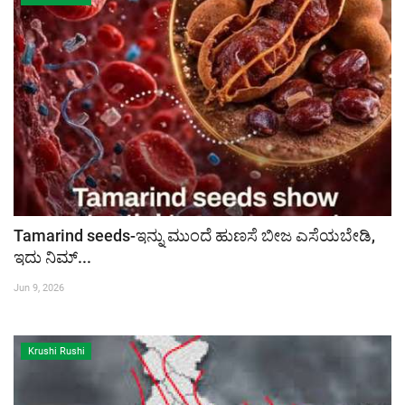
Tamarind seeds-ಇನ್ನು ಮುಂದೆ ಹುಣಸೆ ಬೀಜ ಎಸೆಯಬೇಡಿ,
ಇದು ನಿಮ್...
Jun 9, 2026
Krushi Rushi