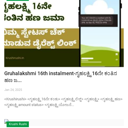
Gruhalakshmi 16th instalment-ಗೃಹಲಕ್ಷ್ಮಿ 16ನೇ ಕಂತಿನ
ಹಣ ಜ...
Jan 24, 2025
<Krushirushi> <ಗೃಹಲಕ್ಷ್ಮಿ 16ನೇ ಕಂತು> <ಗೃಹಲಕ್ಷ್ಮಿ ಲಿಸ್ಟ್> <ಗೃಹಲಕ್ಷ್ಮಿ> <ಗೃಹಲಕ್ಷ್ನಿ ಹಣ>
<ಗೃಹಲಕ್ಷ್ಮಿ amount status> <ಗೃಹಲಕ್ಷ್ಮಿ ಯೋಜನೆ...
Krushi Rushi