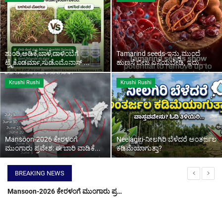
Contact Us
ಶುಂಠಿ,ಅಡಿಕೆ,ಬಾಳೆ,ದಾಳಿಂಬೆಗೆ
Tamarind seeds-ಇನ್ನು ಮುಂದೆ
ಟ್ರೈಕೊಡರ್ಮಾ,ಸುಡೊಮೊನಾಸ್ ...
ಹುಣಸೆ ಬೀಜ ಎಸೆಯಬೇಡಿ, ಇದು...
Krushi Rushi
Krushi Rushi
Mansoon-2026 ಕೇರಳಂಗೆ
Neelagiri-ನೀಲಗಿರಿ ಬೆಳೆದರೆ ಅಂತರ್ಜಲ
ಮುಂಗಾರು ಪ್ರವೇಶ: ಈ ಬಾರಿ ವಾಡಿಕೆ...
ಕಡಿಮೆಯಾಗುತ್ತಾ?
BREAKING NEWS
Neelagiri-ನೀಲಗಿರಿ ಬೆಳೆದರೆ ಅಂತರ್ಜಲ ಕಡಿಮೆಯಾಗುತ್ತಾ?
Bele vime amount-ಈ ಜಿಲ್ಲೆಯ 2.03 ಲಕ್ಷ ರೈತರಿಗೆ 76.94 ಕೋಟಿ ಬೆಳೆವಿಮೆ ಹಣ ಜಮಾ, ನಿಮ್ಮ ಜಮಾ ಸ್ಟೇಟಸ್ ಚೆಕ್ ಮಾಡುವ ಡೈರೆಕ್ಟ್ ಲಿಂಕ್
Union budget 2025-ಕೇಂದ್ರ ಬಜೇಟ್ 2025ರಲ್ಲಿ ಪಿಎಂ ಕಿಸಾನ್ ಹಣ ಹೆಚ್ಚಳ ಸೇರಿದಂತೆ ರೈತರಿಗೆ ಸಿಗಲಿವೆ ಈ ಕೊಡುಗೆಗಳು