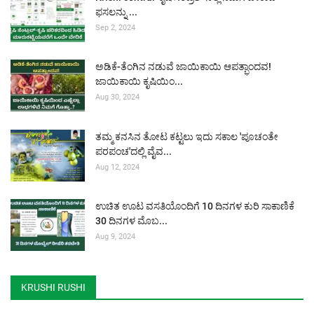
ಫಸಲನ್ನು ...
Sep 2, 2024
ಅಡಿಕೆ-ತೆಂಗಿನ ನಡುವೆ ಜಾಯಿಕಾಯಿ ಆಪತ್ಭಾಂದವ!
ಜಾಯಿಕಾಯಿ ಕೃಷಿಯಿಂ...
Aug 30, 2024
ತಮ್ಮ ಕನಸಿನ ತೋಟ ಕಟ್ಟಲು ಇದು ಸಕಾಲ 'ಪೂಚಂತೇ
ಪರಪಂಚ'ದಲ್ಲಿ ವೈವ...
Aug 12, 2024
ಉಚಿತ ಊಟ ವಸತಿಯೊಂದಿಗೆ 10 ದಿನಗಳ ಕುರಿ ಸಾಕಾಣಿಕೆ
30 ದಿನಗಳ ಮೊಬ...
Aug 9, 2024
KRUSHI RUSHI