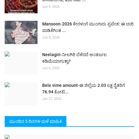
Jun 9, 2026
Mansoon-2026 ಕೇರಳಂಗೆ ಮುಂಗಾರು ಪ್ರವೇಶ: ಈ ಬಾರಿ
ವಾಡಿಕೆಗಿಂತ ...
Jun 8, 2026
Neelagiri-ನೀಲಗಿರಿ ಬೆಳೆದರೆ ಅಂತರ್ಜಲ
ಕಡಿಮೆಯಾಗುತ್ತಾ?
Jun 6, 2026
Bele vime amount-ಈ ಜಿಲ್ಲೆಯ 2.03 ಲಕ್ಷ ರೈತರಿಗೆ
76.94 ಕೋಟಿ...
Jan 27, 2025
ಮುಂದಿನ 5 ದಿನಗಳ ಮಳೆ ಮಾಹಿತಿ