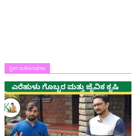
ರೈತರ ಯಶೋಗಾಥೆಗಳು