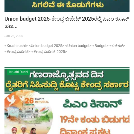
Union budget 2025-ಕೇಂದ್ರ ಬಜೇಟ್ 2025ರಲ್ಲಿ ಪಿಎಂ ಕಿಸಾನ್
ಹಣ...
Jan 26, 2025
<Krushirushi> <Union budget 2025> <Union budget> <Budget> <ಬಜೇಟ್>
<ಕೇಂದ್ರ ಬಜೇಟ್> <ಕೇಂದ್ರ ಬಜೇಟ್-2025>
Krushi Rushi