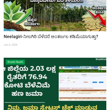
Neelagiri-ನೀಲಗಿರಿ ಬೆಳೆದರೆ ಅಂತರ್ಜಲ ಕಡಿಮೆಯಾಗುತ್ತಾ?
Jun 6, 2026
Krushi Rushi