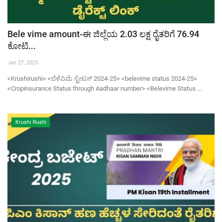
Bele vime amount-ಈ ಜಿಲ್ಲೆಯ 2.03 ಲಕ್ಷ ರೈತರಿಗೆ 76.94
ಕೋಟಿ...
Jan 27, 2025
<Krushirushi> <ಬೆಳೆವಿಮೆ ಸ್ಟೇಟಸ್ 2024-25> <belevime status 2024-25>
<Cropinsurance Status through Aadhaar number> <Belevime Status ...
Krushi Rushi