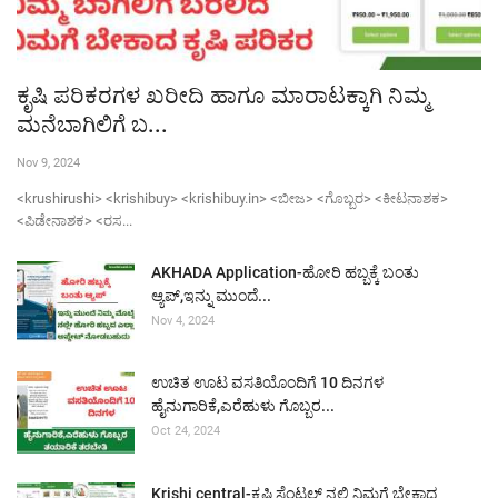
ಕೃಷಿ ಪರಿಕರಗಳ ಖರೀದಿ ಹಾಗೂ ಮಾರಾಟಕ್ಕಾಗಿ ನಿಮ್ಮ
ಮನೆಬಾಗಿಲಿಗೆ ಬ...
Nov 9, 2024
<krushirushi> <krishibuy> <krishibuy.in> <ಬೀಜ> <ಗೊಬ್ಬರ> <ಕೀಟನಾಶಕ>
<ಪಿಡೇನಾಶಕ> <ರಸ...
AKHADA Application-ಹೋರಿ ಹಬ್ಬಕ್ಕೆ ಬಂತು
ಆ್ಯಪ್,ಇನ್ನು ಮುಂದೆ...
Nov 4, 2024
ಉಚಿತ ಊಟ ವಸತಿಯೊಂದಿಗೆ 10 ದಿನಗಳ
ಹೈನುಗಾರಿಕೆ,ಎರೆಹುಳು ಗೊಬ್ಬರ...
Oct 24, 2024
Krishi central-ಕೃಷಿ ಸೆಂಟ್ರಲ್ ನಲ್ಲಿ ನಿಮಗೆ ಬೇಕಾದ