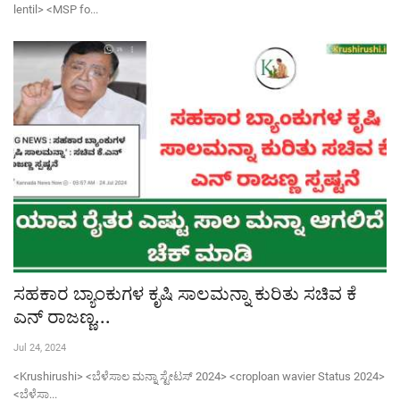
lentil> <MSP fo...
Tamarind seeds-ಇನ್ನು ಮುಂದೆ ಹುಣಸೆ ಬೀಜ ಎಸೆಯಬೇಡಿ, ಇದು ನಿಮ್ಮ ದೇಹದ 90% ಪ್ಲಾಸ್ಟಿಕ್ ಕರಗಿಸುತ್ತೆ
Mansoon-2026 ಕೇರಳಂಗೆ ಮುಂಗಾರು ಪ್ರವೇಶ: ಈ ಬಾರಿ ವಾಡಿಕೆಗಿಂತ ಕಡಿಮೆ ಮಳೆಯಂತೆ!
ಸಹಕಾರ ಬ್ಯಾಂಕುಗಳ ಕೃಷಿ ಸಾಲಮನ್ನಾ ಕುರಿತು ಸಚಿವ ಕೆ
ಎನ್ ರಾಜಣ್ಣ...
Jul 24, 2024
<Krushirushi> <ಬೆಳೆಸಾಲ ಮನ್ನಾ ಸ್ಟೇಟಸ್ 2024> <croploan wavier Status 2024>
<ಬೆಳೆಸಾ...