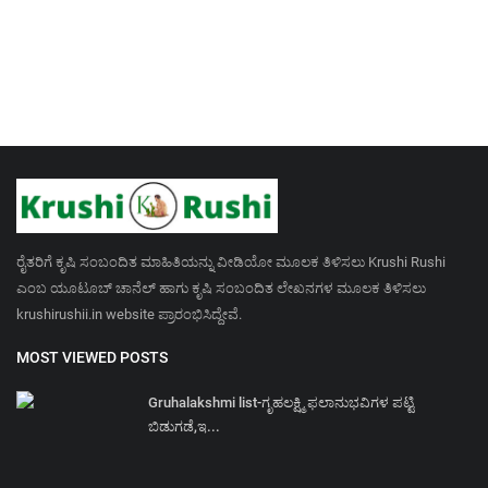
ರೈತರಿಗೆ ಕೃಷಿ ಸಂಬಂದಿತ ಮಾಹಿತಿಯನ್ನು ವೀಡಿಯೋ ಮೂಲಕ ತಿಳಿಸಲು Krushi Rushi
ಎಂಬ ಯೂಟೂಬ್ ಚಾನೆಲ್ ಹಾಗು ಕೃಷಿ ಸಂಬಂದಿತ ಲೇಖನಗಳ ಮೂಲಕ ತಿಳಿಸಲು
krushirushii.in website ಪ್ರಾರಂಭಿಸಿದ್ದೇವೆ.
MOST VIEWED POSTS
Gruhalakshmi list-ಗೃಹಲಕ್ಷ್ಮಿ ಫಲಾನುಭವಿಗಳ ಪಟ್ಟಿ
ಬಿಡುಗಡೆ,ಇ...