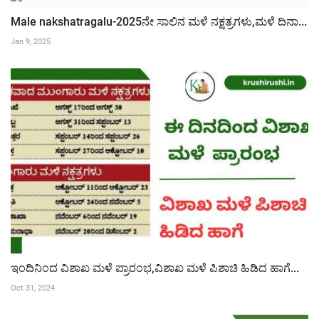
Male nakshatragalu-2025ನೇ ಸಾಲಿನ ಮಳೆ ನಕ್ಷತ್ರಗಳು,ಮಳೆ ದಿನಾ...
Jan 9, 2025
ಇಂದಿನಿಂದ ವಿಶಾಖ ಮಳೆ ಪ್ರಾರಂಭ,ವಿಶಾಖ ಮಳೆ ಪಿಶಾಚಿ ಹಿಡಿದ ಹಾಗೆ...
Oct 31, 2024